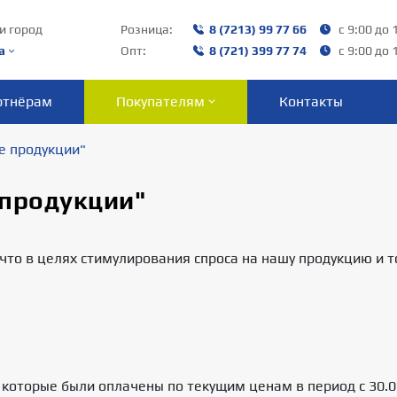
и город
Розница:
8 (7213) 99 77 66
с 9:00 до 
а
Опт:
8 (721) 399 77 74
с 9:00 до 
ртнёрам
Покупателям
Контакты
е продукции"
 продукции"
то в целях стимулирования спроса на нашу продукцию и т
, которые были оплачены по текущим ценам в период с 30.0