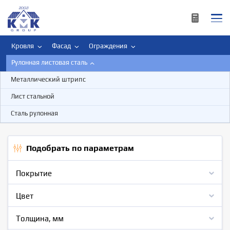
Кровля
Фасад
Ограждения
Рулонная листовая сталь
Водосточная система
Внутренняя отделка
Профнастил
Металлический штрипс
Лист стальной
Рулонная листовая сталь
Сталь рулонная
Подобрать по параметрам
Покрытие
Цвет
Толщина, мм