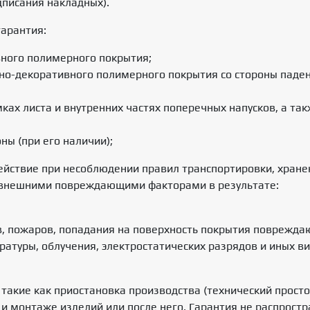
писания накладных).
гарантия:
ного полимерного покрытия;
о-декоративного полимерного покрытия со стороны паден
ках листа и внутренних частях поперечных напусков, а та
ны (при его наличии);
йствие при несоблюдении правил транспортировки, хранен
 внешними повреждающими факторами в результате:
в, пожаров, попадания на поверхность покрытия поврежда
ратуры, облучения, электростатических разрядов и иных в
 такие как приостановка производства (технический прост
 монтаже изделий или после него. Гарантия не распростр