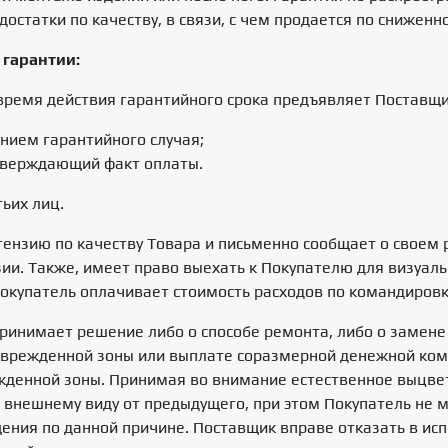
остатки по качеству, в связи, с чем продается по сниженн
 гарантии:
время действия гарантийного срока предъявляет Поставщ
нием гарантийного случая;
тверждающий факт оплаты.
ьих лиц.
ензию по качеству Товара и письменно сообщает о своем 
ии. Также, имеет право выехать к Покупателю для визуаль
Покупатель оплачивает стоимость расходов по командиров
ринимает решение либо о способе ремонта, либо о замене
поврежденной зоны или выплате соразмерной денежной ко
жденной зоны. Принимая во внимание естественное выцве
 внешнему виду от предыдущего, при этом Покупатель не 
ния по данной причине. Поставщик вправе отказать в исп