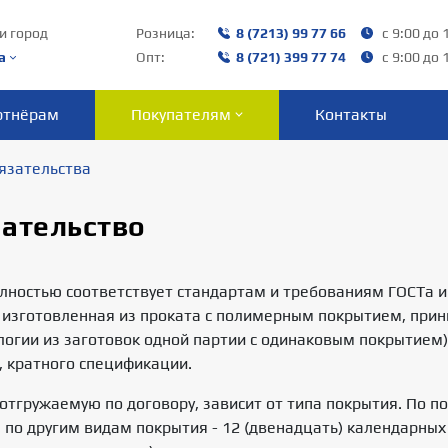
и город
Розница:
8 (7213) 99 77 66
с 9:00 до 
а
Опт:
8 (721) 399 77 74
с 9:00 до 
ртнёрам
Покупателям
Контакты
язательства
зательство
лностью соответствует стандартам и требованиям ГОСТа 
 изготовленная из проката с полимерным покрытием, прин
логии из заготовок одной партии с одинаковым покрытием)
, кратного спецификации.
отгружаемую по договору, зависит от типа покрытия. По п
, по другим видам покрытия - 12 (двенадцать) календарных