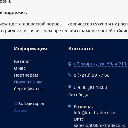
овий.
е подлежит.
тием цвета древесной породы – количество сучков и их рас
 рисунка, в связи с чем претензии о замене частей сайди
Информация
Контакты
Каталог
г.Темиртау, ул. Абая 219.
О нас
Партнёрам
8 (7213) 99 77 66
Покупателям
С 9:00 ДО 18:00
Сертификаты
без обеда
Выбери город
Розница:
Астана
info@kmktradeco.kz
Опт:
sales.opt@kmktradeco.kz