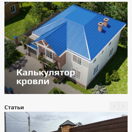
‹
›
Статьи