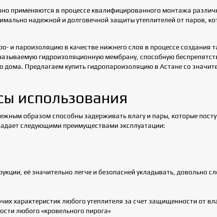
вно применяются в процессе квалифицированного монтажа различн
симально надежной и долговечной защиты утеплителей от паров, ко
о- и пароизоляцию в качестве нижнего слоя в процессе создания т
азываемую гидроизоляционную мембрану, способную беспрепятств
 дома. Предлагаем купить гидропароизоляцию в Астане со значите
сы использования
ежным образом способны задерживать влагу и пары, которые посту
бладает следующими преимуществами эксплуатации:
укции, её значительно легче и безопасней укладывать, довольно с
их характеристик любого утеплителя за счет защищенности от влаг
сти любого «кровельного пирога»