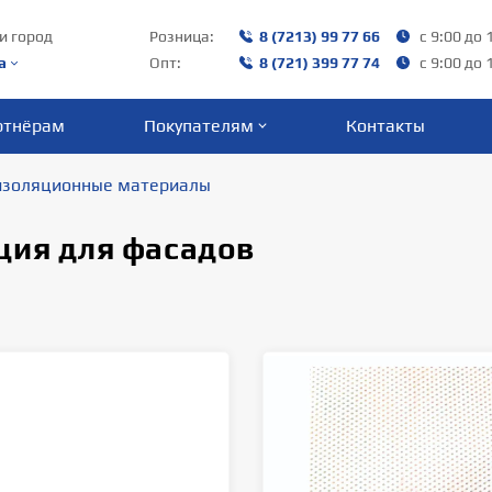
и город
Розница:
8 (7213) 99 77 66
с 9:00 до 
а
Опт:
8 (721) 399 77 74
с 9:00 до 
ртнёрам
Покупателям
Контакты
изоляционные материалы
ция для фасадов