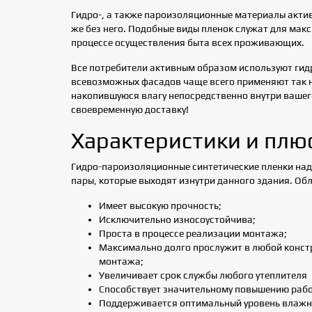
Гидро-, а также пароизоляционные материалы акти
же без него. Подобные виды пленок служат для мак
процессе осуществления быта всех проживающих.
Все потребители активным образом используют гидр
всевозможных фасадов чаще всего применяют так н
накопившуюся влагу непосредственно внутри вашего
своевременную доставку!
Характеристики и плю
Гидро-пароизоляционные синтетические пленки над
пары, которые выходят изнутри данного здания. О
Имеет высокую прочность;
Исключительно износоустойчива;
Проста в процессе реализации монтажа;
Максимально долго прослужит в любой констр
монтажа;
Увеличивает срок службы любого утеплителя
Способствует значительному повышению рабоч
Поддерживается оптимальный уровень влажно