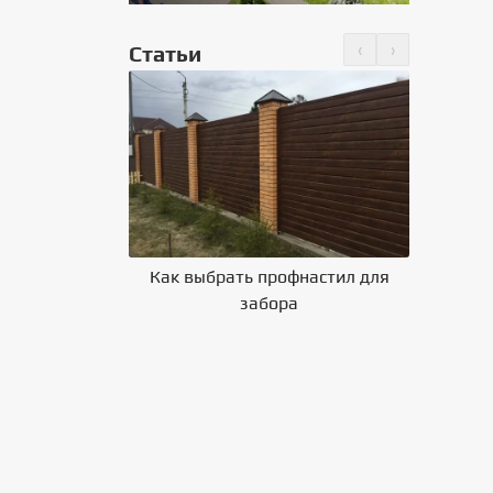
‹
›
Статьи
Как выбрать профнастил для
Влияние 
но крепить
забора
на выбор
 на крышу