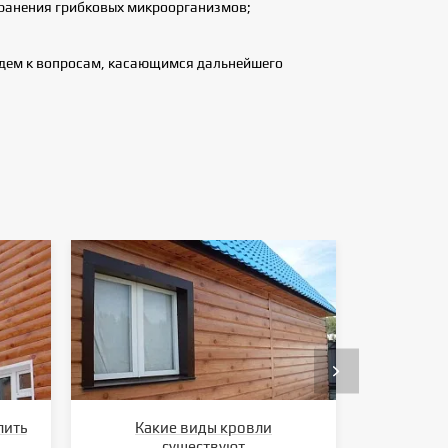
транения грибковых микроорганизмов;
йдем к вопросам, касающимся дальнейшего
лить
Какие виды кровли
Ка
существуют
метал