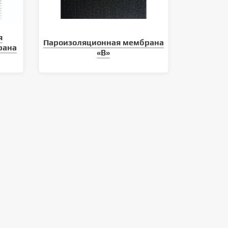
я
Пароизоляционная мембрана
рана
«B»