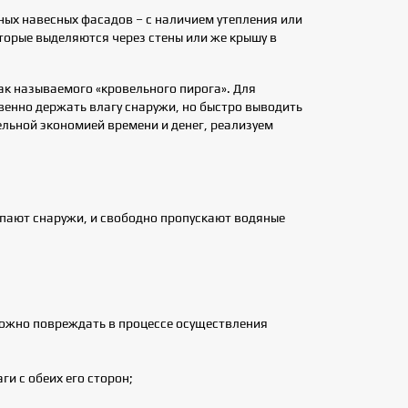
ых навесных фасадов – с наличием утепления или
торые выделяются через стены или же крышу в
ак называемого «кровельного пирога». Для
енно держать влагу снаружи, но быстро выводить
льной экономией времени и денег, реализуем
пают снаружи, и свободно пропускают водяные
ложно повреждать в процессе осуществления
и с обеих его сторон;