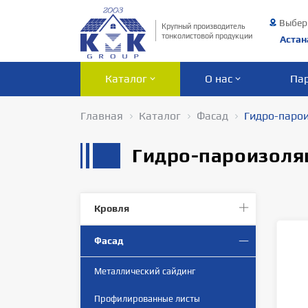
Выбер
Крупный производитель
тонколистовой продукции
Астан
Каталог
О нас
Па
Главная
Каталог
Фасад
Гидро-паро
Гидро-пароизоля
Кровля
Фасад
Металлический сайдинг
Профилированныe листы