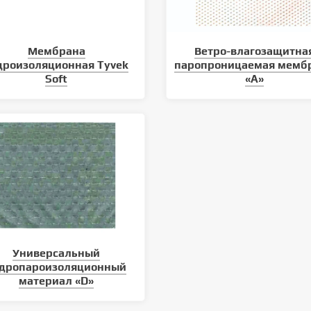
Мембрана
Ветро-влагозащитна
дроизоляционная Tyvek
паропроницаемая мемб
Soft
«A»
Универсальный
идропароизоляционный
материал «D»