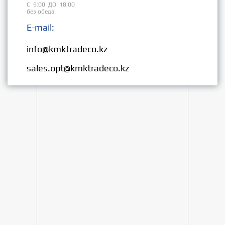
С 9:00 ДО 18:00
без обеда
E-mail:
Розница:
info@kmktradeco.kz
Опт:
sales.opt@kmktradeco.kz