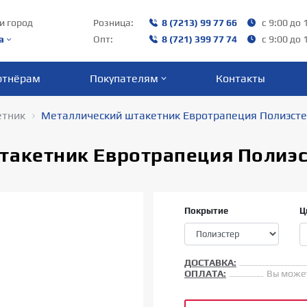
и город
Розница:
8 (7213) 99 77 66
с 9:00 до 
а
Опт:
8 (721) 399 77 74
с 9:00 до 
ртнёрам
Покупателям
Контакты
етник
Металлический штакетник Евротрапеция Полиэсте
такетник Евротрапеция Полиэс
Покрытие
Ц
ДОСТАВКА:
ОПЛАТА:
Вы может