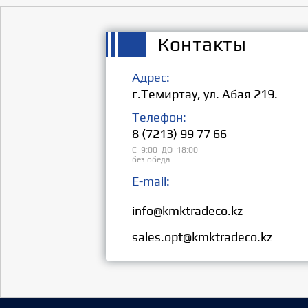
Контакты
Адрес:
г.Темиртау, ул. Абая 219.
Телефон:
8 (7213) 99 77 66
С 9:00 ДО 18:00
без обеда
E-mail:
Розница:
info@kmktradeco.kz
Опт:
sales.opt@kmktradeco.kz