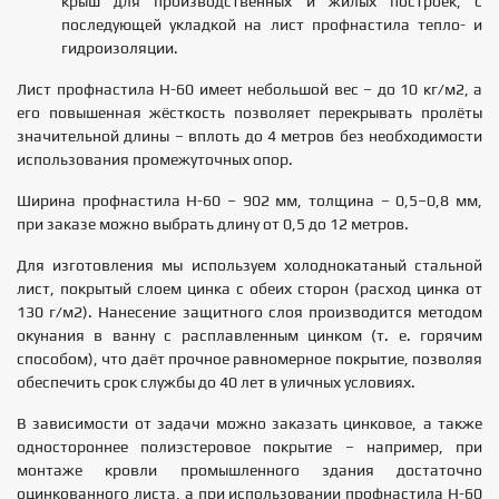
крыш для производственных и жилых построек, с
последующей укладкой на лист профнастила тепло- и
гидроизоляции.
Лист профнастила Н-60 имеет небольшой вес – до 10 кг/м2, а
его повышенная жёсткость позволяет перекрывать пролёты
значительной длины – вплоть до 4 метров без необходимости
использования промежуточных опор.
Ширина профнастила Н-60 – 902 мм, толщина – 0,5–0,8 мм,
при заказе можно выбрать длину от 0,5 до 12 метров.
Для изготовления мы используем холоднокатаный стальной
лист, покрытый слоем цинка с обеих сторон (расход цинка от
130 г/м2). Нанесение защитного слоя производится методом
окунания в ванну с расплавленным цинком (т. е. горячим
способом), что даёт прочное равномерное покрытие, позволяя
обеспечить срок службы до 40 лет в уличных условиях.
В зависимости от задачи можно заказать цинковое, а также
одностороннее полиэстеровое покрытие – например, при
монтаже кровли промышленного здания достаточно
оцинкованного листа, а при использовании профнастила Н-60