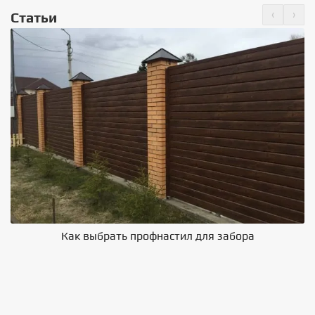
‹
›
Статьи
Как выбрать профнастил для забора
В