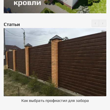
‹
›
Статьи
Как выбрать профнастил для забора
В