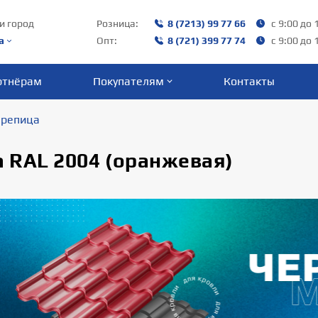
и город
Розница:
8 (7213) 99 77 66
с 9:00 до 
а
Опт:
8 (721) 399 77 74
с 9:00 до 
ртнёрам
Покупателям
Контакты
репица
 RAL 2004 (оранжевая)