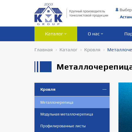
Выбер
Крупный производитель
тонколистовой продукции
Астан
Каталог
О нас
Па
Главная
Каталог
Кровля
Металлоче
Металлочерепица
Кровля
Металлочерепица
Модульная металлочерепица
Профилированные листы