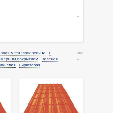
овая металлочерепица
С
Еще
имерным покрытием
Зеленая
ичневая
Бирюзовая