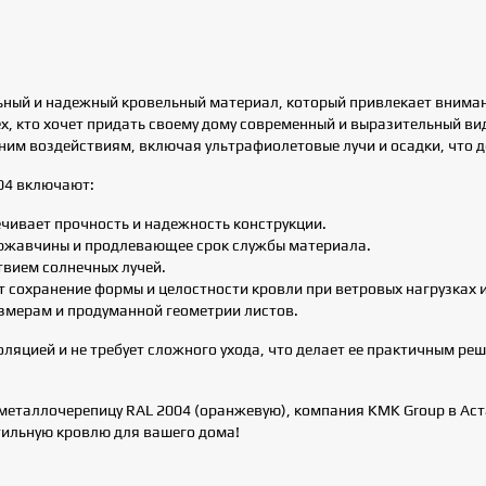
ьный и надежный кровельный материал, который привлекает внима
ех, кто хочет придать своему дому современный и выразительный 
шним воздействиям, включая ультрафиолетовые лучи и осадки, что 
04 включают:
печивает прочность и надежность конструкции.
ржавчины и продлевающее срок службы материала.
твием солнечных лучей.
т сохранение формы и целостности кровли при ветровых нагрузках 
змерам и продуманной геометрии листов.
яцией и не требует сложного ухода, что делает ее практичным ре
 металлочерепицу RAL 2004 (оранжевую), компания KMK Group в Ас
стильную кровлю для вашего дома!