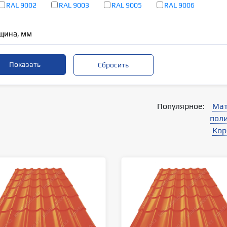
RAL 9002
RAL 9003
RAL 9005
RAL 9006
щина, мм
Популярное:
Мат
пол
Кор