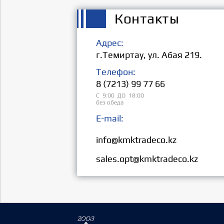
Контакты
Адрес:
г.Темиртау, ул. Абая 219.
Телефон:
8 (7213) 99 77 66
С 9:00 ДО 18:00
без обеда
E-mail:
Розница:
info@kmktradeco.kz
Опт:
sales.opt@kmktradeco.kz