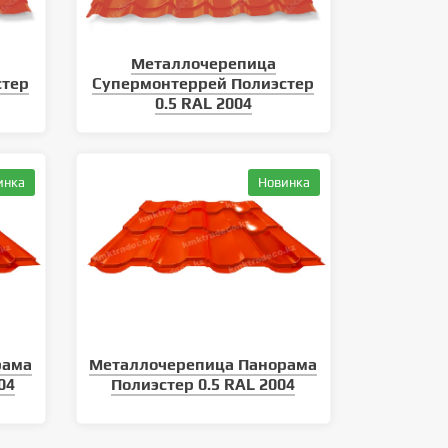
Металлочерепица
стер
Супермонтеррей Полиэстер
0.5 RAL 2004
инка
Новинка
Какие виды кровли существуют
Как монтировать металли
сайдинг
рама
Металлочерепица Панорама
04
Полиэстер 0.5 RAL 2004