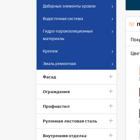
Доборные элементы кровли
Водосточная система
П
Гидро-пароизоляционные
материалы
Пок
Крепеж
Цве
Эмаль ремонтная
Фасад
Ограждения
Профнастил
Рулонная листовая сталь
Внутренняя отделка