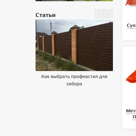
‹
›
Статьи
но крепить
Суп
 на крышу
Как выбрать профнастил для
Влияние 
забора
на выбор
Мет
П