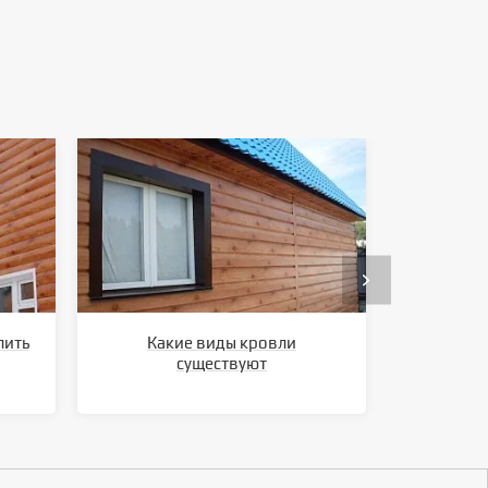
лить
Какие виды кровли
Ка
существуют
метал