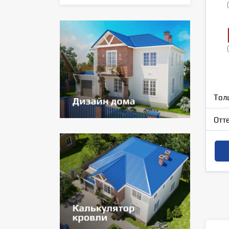
Тол
Отт