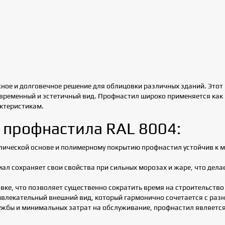
ежное и долговечное решение для облицовки различных зданий. Это
ременный и эстетичный вид. Профнастил широко применяется как в
ктеристикам.
 профнастила RAL 8004:
ллической основе и полимерному покрытию профнастил устойчив к
ал сохраняет свои свойства при сильных морозах и жаре, что дела
вке, что позволяет существенно сократить время на строительство
ривлекательный внешний вид, который гармонично сочетается с ра
лужбы и минимальных затрат на обслуживание, профнастил являет