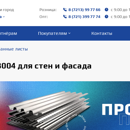
и город
Розница:
8 (7213) 99 77 66
с 9:00 до 
а
Опт:
8 (721) 399 77 74
с 9:00 до 
ртнёрам
Покупателям
Контакты
анные листы
004 для стен и фасада