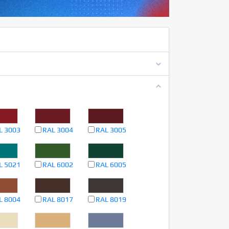
L 3003
RAL 3004
RAL 3005
L 5021
RAL 6002
RAL 6005
L 8004
RAL 8017
RAL 8019