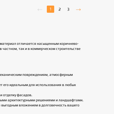
1
2
3
т материал отличается насыщенным коричнево-
 частном, так и в коммерческом строительстве
 механическим повреждениям, атмосферным
ет его идеальным для использования в любых
 и отделку фасадов.
зными архитектурными решениями и ландшафтами.
ся выгодным вложением в долговечность вашего