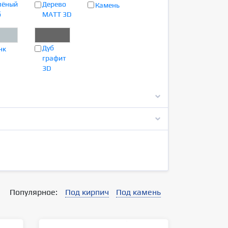
лёный
Дерево
Камень
б
MATT 3D
Дуб
нк
графит
3D
Популярное:
Под кирпич
Под камень