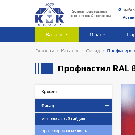
Выбер
Крупный производитель
тонколистовой продукции
Астан
Каталог
О нас
Па
Главная
Каталог
Фасад
Профилиров
Профнастил RAL 8
Кровля
Фасад
Металлический сайдинг
Профилированныe листы