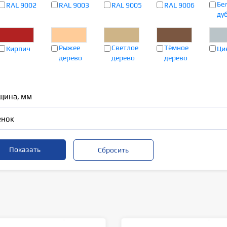
Бе
RAL 9002
RAL 9003
RAL 9005
RAL 9006
ду
Рыжее
Светлое
Тёмное
Кирпич
Ци
дерево
дерево
дерево
щина, мм
енок