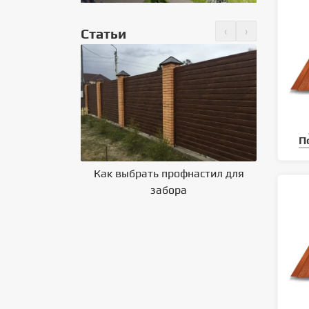
‹
›
Статьи
но крепить
 на крышу
П
Как выбрать профнастил для
Влияние 
забора
на выбор