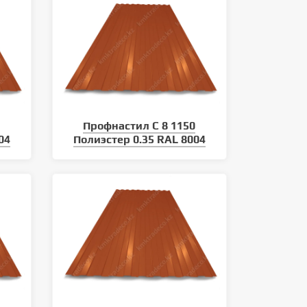
0
Профнастил С 8 1150
04
Полиэстер 0.35 RAL 8004
Какие виды кровли существуют
Как монтировать металли
сайдинг