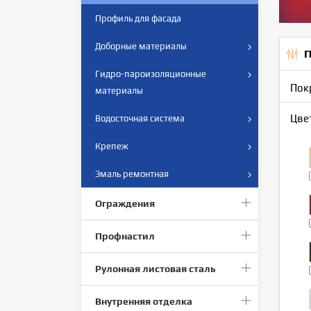
Профиль для фасада
Доборные материалы
П
Гидро-пароизоляционные
Пок
материалы
Цве
Водосточная система
Крепеж
Эмаль ремонтная
Ограждения
Профнастил
Рулонная листовая сталь
Внутренняя отделка