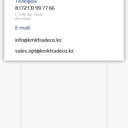
Телефон:
8 (7213) 99 77 66
С 9:00 ДО 18:00
без обеда
E-mail:
Розница:
info@kmktradeco.kz
Опт:
sales.opt@kmktradeco.kz