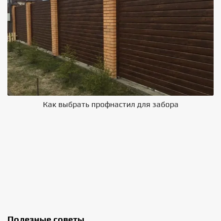
Как выбрать профнастил для забора
В
Полезные советы