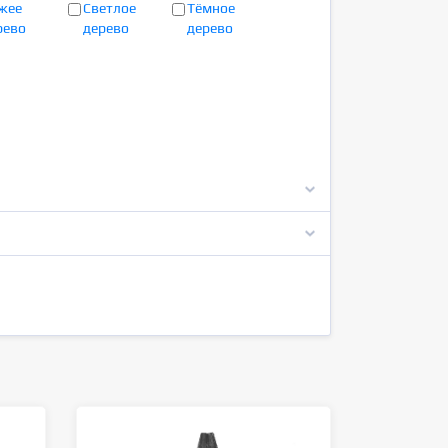
жее
Светлое
Тёмное
рево
дерево
дерево