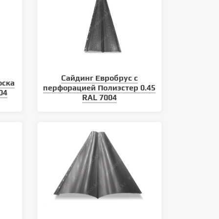
Сайдинг Евробрус с
оска
перфорацией Полиэстер 0.45
04
RAL 7004
Какие виды кровли существуют
Как монтировать металли
сайдинг