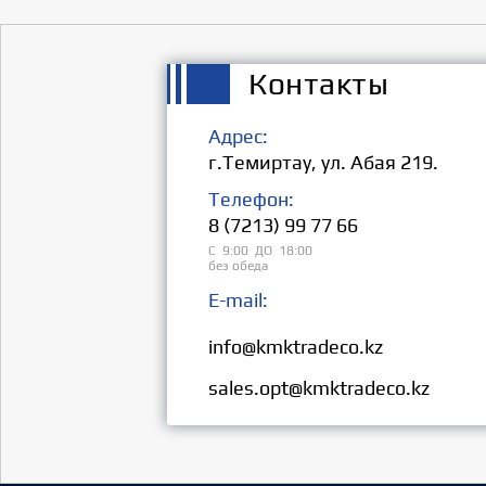
Контакты
Адрес:
г.Темиртау, ул. Абая 219.
Телефон:
8 (7213) 99 77 66
С 9:00 ДО 18:00
без обеда
E-mail:
Розница:
info@kmktradeco.kz
Опт:
sales.opt@kmktradeco.kz