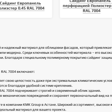
Сайдинг Европанель 
Сайдинг Европанель
перфорацией Полиэстер 
олиэстер 0.45 RAL 7004
RAL 7004
й и надежный материал для облицовки фасадов, который привлекае
 или модерна. Среди ключевых особенностей материала – его высок
чи. Благодаря специальному полимерному покрытию сайдинг защище
 RAL 7004 включают:
яет свою целостность даже при экстремальных климатических усло
ются благодаря удобной системе крепления.
RAL 7004 подчеркивает строгий и современный облик здания.
ся механических повреждений и сохраняет первоначальный вид на 
е в компании KMK Group в Астане. Широкий ассортимент, высокое 
идеальный материал для вашего проекта.