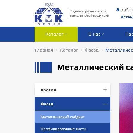
Выбер
Крупный производитель
тонколистовой продукции
Астан
Каталог
О нас
Па
Главная
Каталог
Фасад
Металличес
Металлический с
Кровля
Фасад
Металлический сайдинг
Профилированныe листы