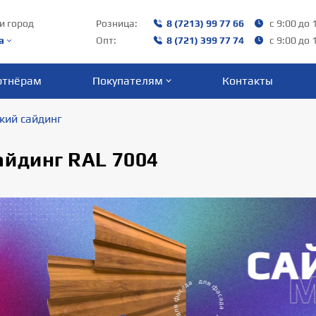
и город
Розница:
8 (7213) 99 77 66
с 9:00 до 
а
Опт:
8 (721) 399 77 74
с 9:00 до 
ртнёрам
Покупателям
Контакты
кий сайдинг
айдинг RAL 7004