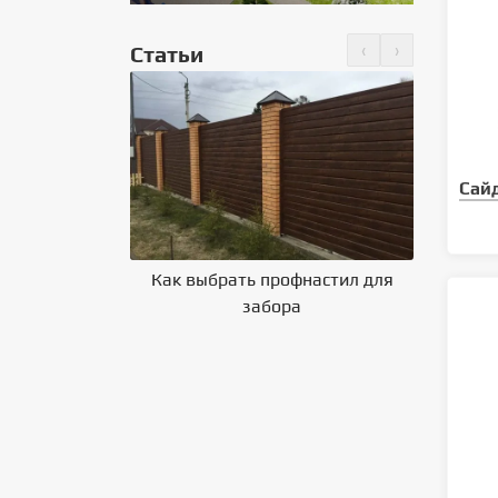
‹
›
Статьи
но крепить
 на крышу
Сай
Как выбрать профнастил для
Влияние 
забора
на выбор