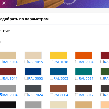
одобрать по параметрам
рытие
т
RAL 1014
RAL 1015
RAL 1018
RAL 2004
RA
RAL 3011
RAL 5002
RAL 5005
RAL 5021
RA
RAL 7004
RAL 7024
RAL 8004
RAL 8017
RA