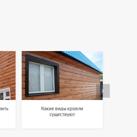
лить
Какие виды кровли
Ка
существуют
метал