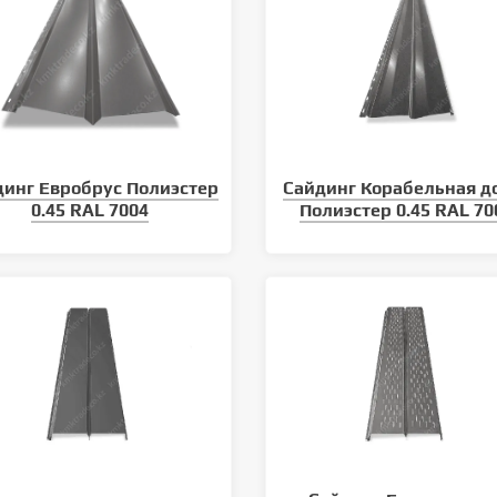
динг Евробрус Полиэстер
Сайдинг Корабельная д
0.45 RAL 7004
Полиэстер 0.45 RAL 70
климатических условий
Уход за кровлей: как продлить
 кровельного материала
срок службы металлочерепицы