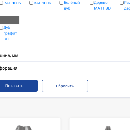
Белёный
Дерево
Ры
RAL 9005
RAL 9006
дуб
MATT 3D
де
Дуб
графит
3D
щина, мм
форация